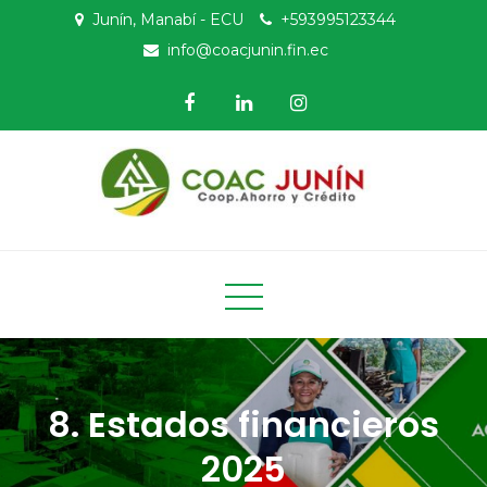
Skip
Junín, Manabí - ECU
+593995123344
to
info@coacjunin.fin.ec
content
COAC Junín
Cooperativa de Ahorro y Crédito Agrícola Junín
8. Estados financieros
2025