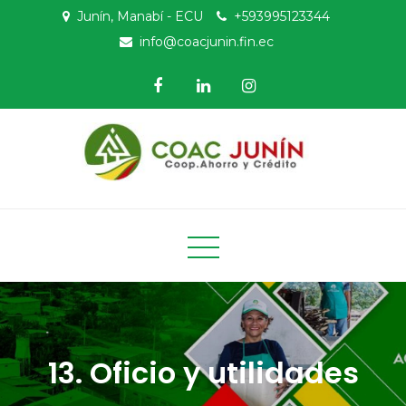
Skip
Junín, Manabí - ECU
+593995123344
to
info@coacjunin.fin.ec
content
COAC Junín
Cooperativa de Ahorro y Crédito Agrícola Junín
13. Oficio y utilidades